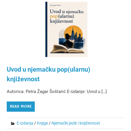
Uvod u njemačku pop(ularnu)
književnost
Autorica: Petra Žagar Šoštarić E-izdanje: Uvod u […]
READ MORE
E-izdanja
/
Knjige
/
Njemački jezik i književnost