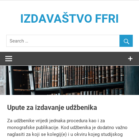
Skip
to
IZDAVAŠTVO FFRI
content
Izdavačka djelatnost Filozofskog Fakulteta u Rijeci
Upute za izdavanje udžbenika
Za udžbenike vrijedi jednaka procedura kao i za
monografske publikacije. Kod udžbenika je dodatno važno
naglasiti za koji se kolegij(e) i u okviru kojeg studijskog