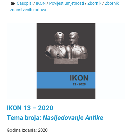
Časopisi
/
IKON
/
Povijest umjetnosti
/
Zbornik
/
Zbornik
znanstvenih radova
IKON 13 – 2020
Tema broja:
Nasljedovanje Antike
Godina izdanja: 2020.