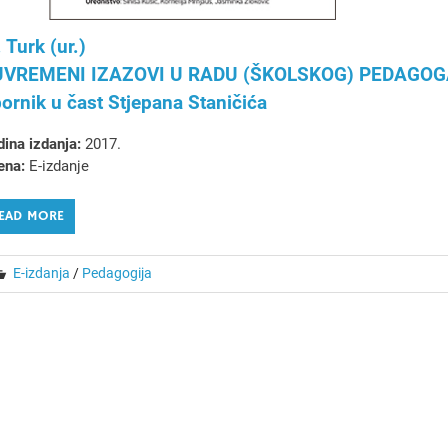
 Turk (ur.)
UVREMENI IZAZOVI U RADU (ŠKOLSKOG) PEDAGOG
ornik u čast Stjepana Staničića
ina izdanja:
2017.
ena:
E-izdanje
EAD MORE
E-izdanja
/
Pedagogija