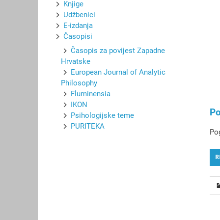
Knjige
Udžbenici
E-izdanja
Časopisi
Časopis za povijest Zapadne
Hrvatske
European Journal of Analytic
Philosophy
Fluminensia
IKON
Po
Psihologijske teme
PURITEKA
Pog
R