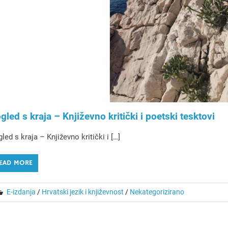
gled s kraja – Književno kritički i poetski tesktovi
led s kraja – Književno kritički i […]
EAD MORE
E-izdanja
/
Hrvatski jezik i književnost
/
Nekategorizirano