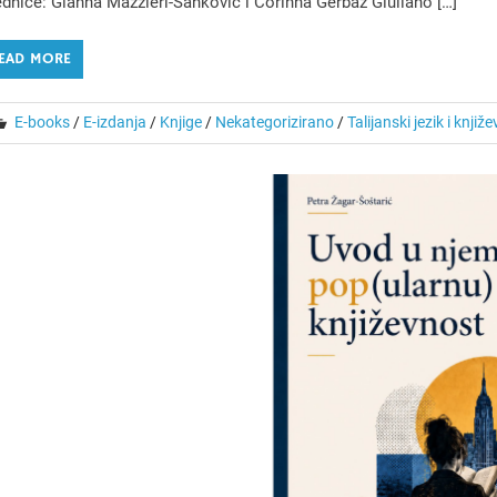
dnice: Gianna Mazzieri-Sanković i Corinna Gerbaz Giuliano […]
EAD MORE
E-books
/
E-izdanja
/
Knjige
/
Nekategorizirano
/
Talijanski jezik i knjiž