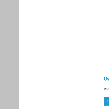
Uv
Aut
R