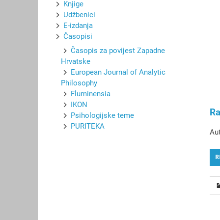
Knjige
Udžbenici
E-izdanja
Časopisi
Časopis za povijest Zapadne
Hrvatske
European Journal of Analytic
Philosophy
Fluminensia
IKON
Ra
Psihologijske teme
PURITEKA
Aut
R