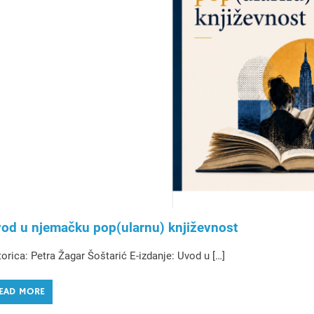
od u njemačku pop(ularnu) književnost
orica: Petra Žagar Šoštarić E-izdanje: Uvod u […]
EAD MORE