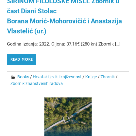
ŠIRINOM FILOLOŠKE MISLI. Zbornik u
čast Diani Stolac
Borana Morić-Mohorovičić i Anastazija
Vlastelić (ur.)
Godina izdanja: 2022. Cijena: 37,16€ (280 kn) Zbornik […]
READ MORE
Books
/
Hrvatski jezik i književnost
/
Knjige
/
Zbornik
/
Zbornik znanstvenih radova