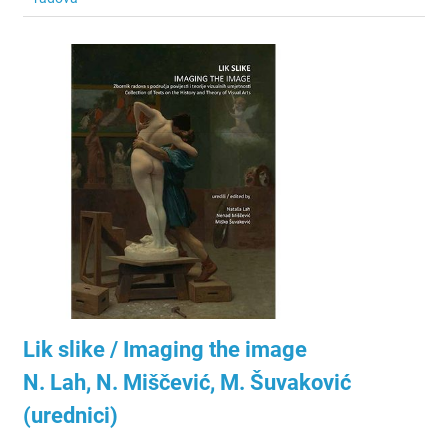
Lik slike / Imaging the image
N. Lah, N. Miščević, M. Šuvaković
(urednici)