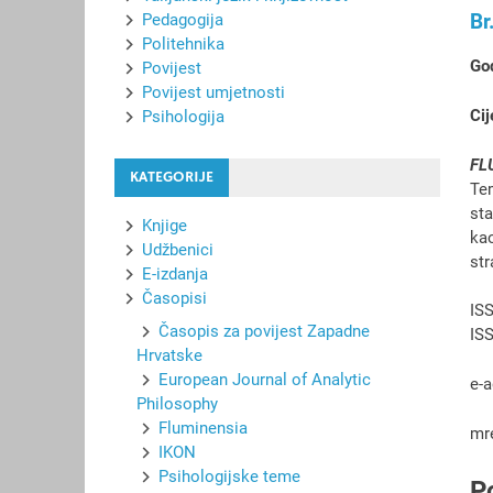
Br
Pedagogija
Politehnika
God
Povijest
Povijest umjetnosti
Cij
Psihologija
FL
KATEGORIJE
Te
sta
Knjige
kao
Udžbenici
str
E-izdanja
Časopisi
IS
Časopis za povijest Zapadne
ISS
Hrvatske
European Journal of Analytic
e-
Philosophy
Fluminensia
mr
IKON
Psihologijske teme
P