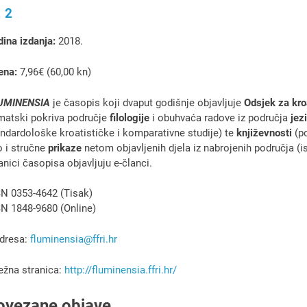
. 2
ina izdanja:
2018.
ena:
7,96€ (60,00 kn)
UMINENSIA
je časopis koji dvaput godišnje objavljuje
Odsjek za kro
matski pokriva područje
filologije
i obuhvaća radove iz područja
jez
ndardološke kroatističke i komparativne studije) te
književnosti
(po
 i stručne
prikaze
netom objavljenih djela iz nabrojenih područja (i
anici časopisa objavljuju e-članci.
SN 0353-4642 (Tisak)
N 1848-9680 (Online)
adresa:
fluminensia@ffri.hr
ežna stranica:
http://fluminensia.ffri.hr/
ovezane objave