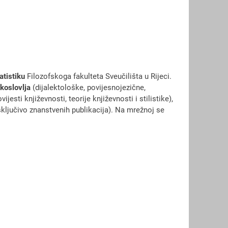
atistiku
Filozofskoga fakulteta Sveučilišta u Rijeci.
ikoslovlja
(dijalektološke, povijesnojezične,
vijesti književnosti, teorije književnosti i stilistike),
sključivo znanstvenih publikacija). Na mrežnoj se