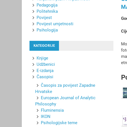
Pedagogija
M
Politehnika
Povijest
God
Povijest umjetnosti
Psihologija
Cij
Mon
KATEGORIJE
fot
ma
Knjige
etn
Udžbenici
E-izdanja
P
Časopisi
Časopis za povijest Zapadne
Hrvatske
European Journal of Analytic
Philosophy
Fluminensia
IKON
Psihologijske teme