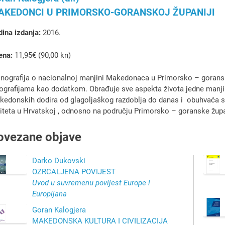
AKEDONCI U PRIMORSKO-GORANSKOJ ŽUPANIJI
ina izdanja:
2016.
ena:
11,95€ (90,00 kn)
ografija o nacionalnoj manjini Makedonaca u Primorsko – goranskoj
ografijama kao dodatkom. Obrađuje sve aspekta života jedne manj
kedonskih dodira od glagoljaškog razdoblja do danas i obuhvaća
iteta u Hrvatskoj , odnosno na području Primorsko – goranske župa
ovezane objave
Darko Dukovski
OZRCALJENA POVIJEST
Uvod u suvremenu povijest Europe i
Europljana
Goran Kalogjera
MAKEDONSKA KULTURA I CIVILIZACIJA