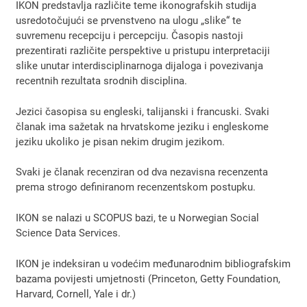
IKON predstavlja različite teme ikonografskih studija
usredotočujući se prvenstveno na ulogu „slike“ te
suvremenu recepciju i percepciju. Časopis nastoji
prezentirati različite perspektive u pristupu interpretaciji
slike unutar interdisciplinarnoga dijaloga i povezivanja
recentnih rezultata srodnih disciplina.
Jezici časopisa su engleski, talijanski i francuski. Svaki
članak ima sažetak na hrvatskome jeziku i engleskome
jeziku ukoliko je pisan nekim drugim jezikom.
Svaki je članak recenziran od dva nezavisna recenzenta
prema strogo definiranom recenzentskom postupku.
IKON se nalazi u SCOPUS bazi, te u Norwegian Social
Science Data Services.
IKON je indeksiran u vodećim međunarodnim bibliografskim
bazama povijesti umjetnosti (Princeton, Getty Foundation,
Harvard, Cornell, Yale i dr.)