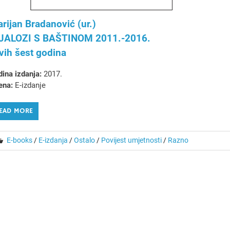
rijan Bradanović (ur.)
JALOZI S BAŠTINOM 2011.-2016.
vih šest godina
ina izdanja:
2017.
ena:
E-izdanje
EAD MORE
E-books
/
E-izdanja
/
Ostalo
/
Povijest umjetnosti
/
Razno