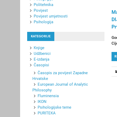
Politehnika
Povijest
Ma
Povijest umjetnosti
DI
Psihologija
Pr
KATEGORIJE
God
Cij
Knjige
Udžbenici
R
E-izdanja
Časopisi
Časopis za povijest Zapadne
Hrvatske
European Journal of Analytic
Philosophy
Fluminensia
IKON
Psihologijske teme
PURITEKA