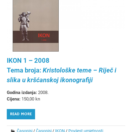
IKON 1 – 2008
Tema broja:
Kristološke teme – Riječ i
slika u kršćanskoj ikonografiji
Godina izdanja:
2008.
Cijena:
150,00 kn
READ MORE
Časopisi
/
Časopisi
/
IKON
/
Povijest umjetnosti