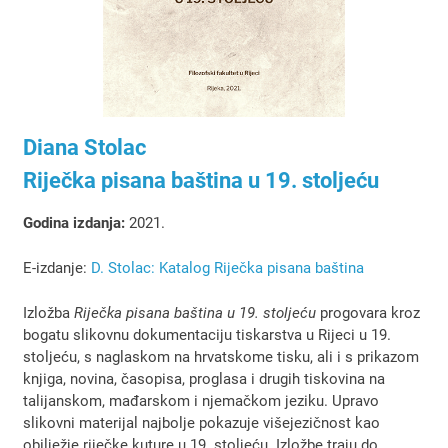
Diana Stolac
Riječka pisana baština u 19. stoljeću
Godina izdanja:
2021.
E-izdanje:
D. Stolac: Katalog Riječka pisana baština
Izložba
Rije
č
ka pisana baština u 19. stolje
ć
u
progovara kroz
bogatu slikovnu dokumentaciju tiskarstva u Rijeci u 19.
stoljeću, s naglaskom na hrvatskome tisku, ali i s prikazom
knjiga, novina, časopisa, proglasa i drugih tiskovina na
talijanskom, mađarskom i njemačkom jeziku. Upravo
slikovni materijal najbolje pokazuje višejezičnost kao
obilježje riječke kuture u 19. stoljeću. Izložbe traju do