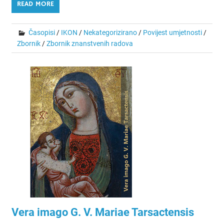
READ MORE
Časopisi
/
IKON
/
Nekategorizirano
/
Povijest umjetnosti
/
Zbornik
/
Zbornik znanstvenih radova
Vera imago G. V. Mariae Tarsactensis