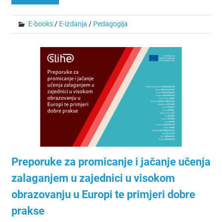
E-books
/
E-izdanja
/
Pedagogija
Preporuke za promicanje i jačanje učenja
zalaganjem u zajednici u visokom
obrazovanju u Europi te primjeri dobre
prakse