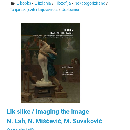
E-books
/
E-izdanja
/
Filozofija
/
Nekategorizirano
/
Talijanski jezik i književnost
/
Udžbenici
Lik slike / Imaging the image
N. Lah, N. Miščević, M. Šuvaković